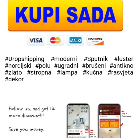
#Dropshipping #moderni #Sputnik #luster
#nordijski #polu #ugradni #brušeni #antikno
#zlato #stropna #lampa #kućna #rasvjeta
#dekor