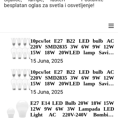
n
besplatan oglas za svetla i osvetljenje!
t
M
e
n
10pcs/lot E27 B22 LED bulb AC
u
220V SMD2835 3W 6W 9W 12W
15W 18W 20WLED lamp Saving
Cold Warm White Led Bulbs for
15 Juna, 2025
Outdoor Light – LED SIJALICE
10pcs/lot E27 B22 LED bulb AC
220V SMD2835 3W 6W 9W 12W
15W 18W 20WLED lamp Saving
Cold Warm White Led Bulbs for
15 Juna, 2025
Outdoor Light – LED SIJALICE
E27 E14 LED Bulb 20W 18W 15W
12W 9W 6W 3W Lampada LED
Light AC 220V-240V Bombilla