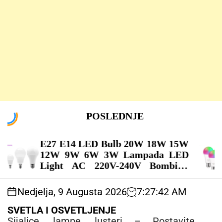
S
POSLEDNJE
k
i
p
15W
Tuya Wifi/Bluetooth Smart Bulb
t
ED
Alexa Led Lamp E27 RGB Smart
o
lla
Light Bulbs 110V 220V Smart
c
arm
Lamps For Google Assisatnt
o
Smart Life – LED SIJALICE
Nedjelja, 9 Augusta 2026
7
:
27
:
45
AM
n
t
SVETLA I OSVETLJENJE
e
Sijalice, lampe, lusteri – Postavite