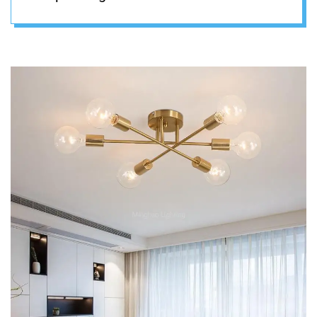
antikno zlato stropna
lampa kućna
rasvjeta dekor –
DEKORATIVNA
RASVETA