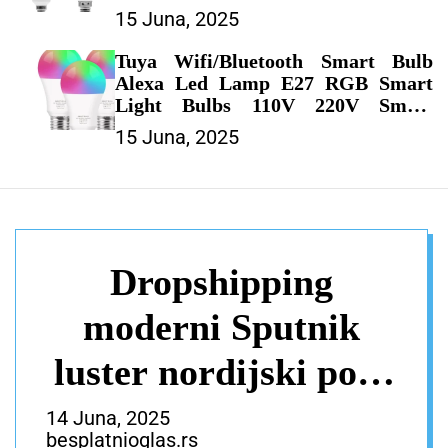
Spotlight Lighting Cold/Warm
15 Juna, 2025
White Lamp – LED SIJALICE
Tuya Wifi/Bluetooth Smart Bulb
Alexa Led Lamp E27 RGB Smart
Light Bulbs 110V 220V Smart
Lamps For Google Assisatnt Smart
15 Juna, 2025
Life – LED SIJALICE
Dropshipping
moderni Sputnik
luster nordijski polu
ugradni brušeni
14 Juna, 2025
besplatnioglas.rs